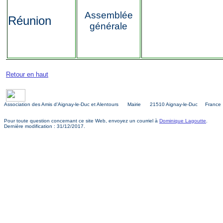
Assemblée
Réunion
générale
Retour en haut
Association des Amis d'Aignay-le-Duc et Alentours Mairie 21510 Aignay-le-Duc France
Pour toute question concernant ce site Web, envoyez un courriel à
Dominique Lagoutte
.
Dernière modification : 31/12/2017.