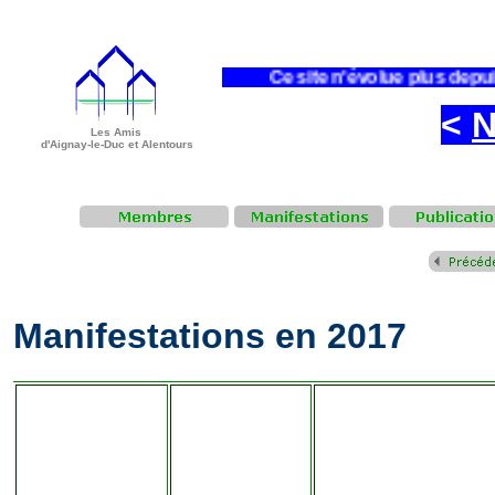
Ce site n'évolue plus depu
<
N
Les Amis
d'Aignay-le-Duc et Alentours
Manifestations en 2017