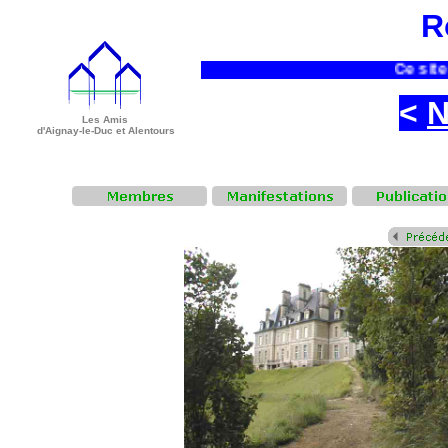
R
Ce site n
<
N
Les Amis
d'Aignay-le-Duc et Alentours